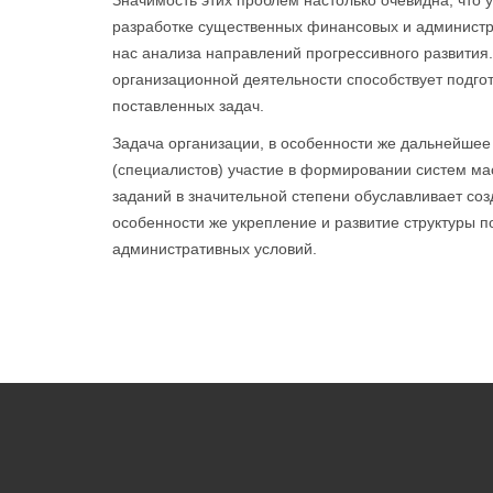
Значимость этих проблем настолько очевидна, что 
разработке существенных финансовых и администра
нас анализа направлений прогрессивного развития.
организационной деятельности способствует подго
поставленных задач.
Задача организации, в особенности же дальнейшее
(специалистов) участие в формировании систем ма
заданий в значительной степени обуславливает со
особенности же укрепление и развитие структуры 
административных условий.