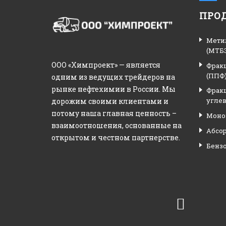
ПРО
Мети
(МТБЭ
ООО «Химпроект» — является
Фрак
(ППФ
одним из ведущих трейдеров на
рынке нефтехимии в России. Мы
Фрак
углев
дорожим своими клиентами и
потому наша главная ценность –
Моно
взаимоотношения, основанные на
Абсо
открытом и честном партнерстве.
Бенз