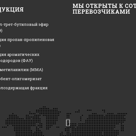
МЫ ОТКРЫТЫ К СО
ДУКЦИЯ
ПЕРЕВОЗЧИКАМИ
л-трет-бутиловый эфир
)
ция пропан-пропиленовая
)
ция ароматических
одородов (ФАУ)
метиланилин (ММА)
рбент-олигомеризат
олсодержащая фракция