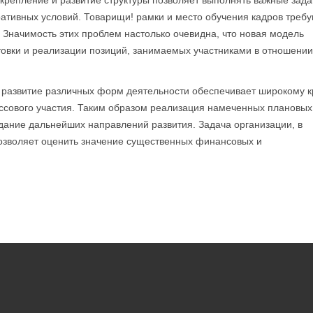
укрепление и развитие структуры позволяет выполнять важные зад
тивных условий. Товарищи! рамки и место обучения кадров требу
 Значимость этих проблем настолько очевидна, что новая модель
товки и реализации позиций, занимаемых участниками в отношении
 развитие различных форм деятельности обеспечивает широкому к
ссового участия. Таким образом реализация намеченных плановых
здание дальнейших направлений развития. Задача организации, в
позволяет оценить значение существенных финансовых и